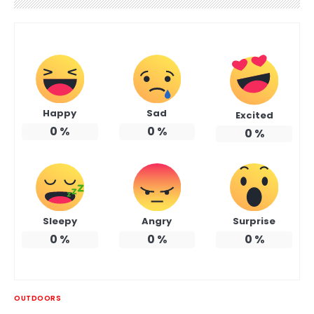
Happy
Sad
Excited
0
%
0
%
0
%
Sleepy
Angry
Surprise
0
%
0
%
0
%
OUTDOORS