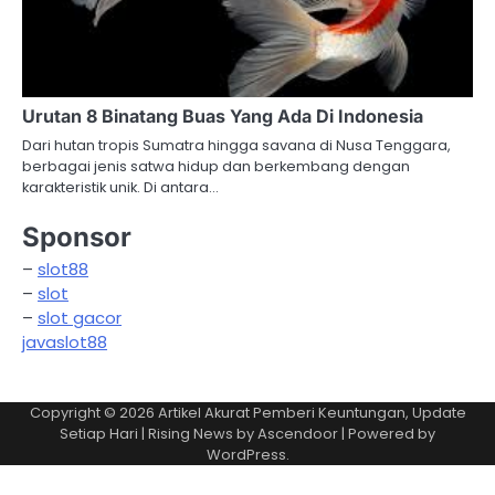
Urutan 8 Binatang Buas Yang Ada Di Indonesia
Dari hutan tropis Sumatra hingga savana di Nusa Tenggara,
berbagai jenis satwa hidup dan berkembang dengan
karakteristik unik. Di antara…
Sponsor
–
slot88
–
slot
–
slot gacor
javaslot88
Copyright © 2026
Artikel Akurat Pemberi Keuntungan, Update
Setiap Hari
| Rising News by
Ascendoor
| Powered by
WordPress
.