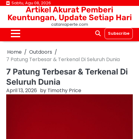
Skip
Sabtu, Agu 08, 2026
Artikel Akurat Pemberi
to
Keuntungan, Update Setiap Hari
content
cataniaperte.com
Subscribe
Home
Outdoors
7 Patung Terbesar & Terkenal Di Seluruh Dunia
7 Patung Terbesar & Terkenal Di
Seluruh Dunia
April 13, 2026
by
Timothy Price