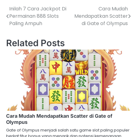
Inilah 7 Cara Jackpot Di
Cara Mudah
Navigasi
Permainan 888 Slots
Mendapatkan Scatter
pos
Paling Ampuh
di Gate of Olympus
Related Posts
Cara Mudah Mendapatkan Scatter di Gate of
Olympus
Gate of Olympus menjadi salah satu game slot paling populer
berkat fitur bonus yang menarik dan potensi kemenangan