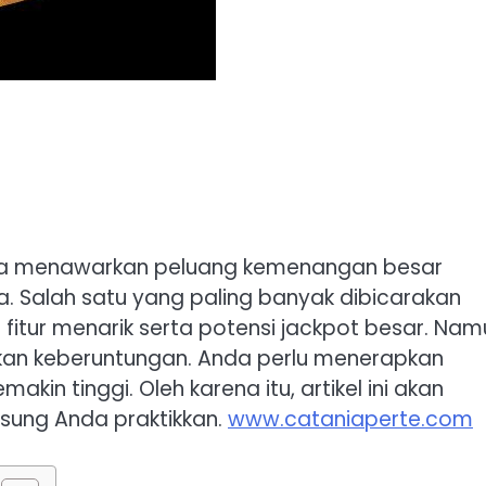
rena menawarkan peluang kemenangan besar
. Salah satu yang paling banyak dibicarakan
 fitur menarik serta potensi jackpot besar. Nam
kan keberuntungan. Anda perlu menerapkan
in tinggi. Oleh karena itu, artikel ini akan
sung Anda praktikkan.
www.cataniaperte.com