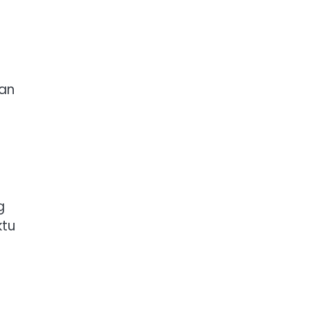
kan
g
ktu