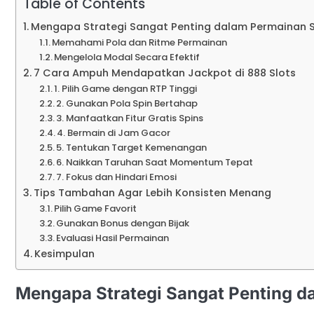
Table of Contents
Mengapa Strategi Sangat Penting dalam Permainan S
Memahami Pola dan Ritme Permainan
Mengelola Modal Secara Efektif
7 Cara Ampuh Mendapatkan Jackpot di 888 Slots
1. Pilih Game dengan RTP Tinggi
2. Gunakan Pola Spin Bertahap
3. Manfaatkan Fitur Gratis Spins
4. Bermain di Jam Gacor
5. Tentukan Target Kemenangan
6. Naikkan Taruhan Saat Momentum Tepat
7. Fokus dan Hindari Emosi
Tips Tambahan Agar Lebih Konsisten Menang
Pilih Game Favorit
Gunakan Bonus dengan Bijak
Evaluasi Hasil Permainan
Kesimpulan
Mengapa Strategi Sangat Penting d